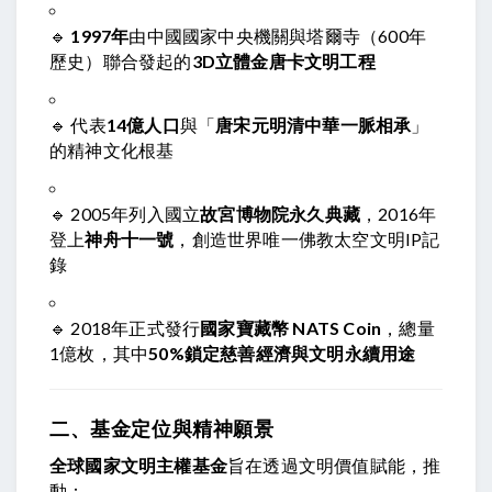
🔹
1997年
由中國國家中央機關與塔爾寺（600年
歷史）聯合發起的
3D立體金唐卡文明工程
🔹 代表
14億人口
與「
唐宋元明清中華一脈相承
」
的精神文化根基
🔹 2005年列入國立
故宮博物院永久典藏
，2016年
登上
神舟十一號
，創造世界唯一佛教太空文明IP記
錄
🔹 2018年正式發行
國家寶藏幣 NATS Coin
，總量
1億枚，其中
50%鎖定慈善經濟與文明永續用途
二、基金定位與精神願景
全球國家文明主權基金
旨在透過文明價值賦能，推
動：