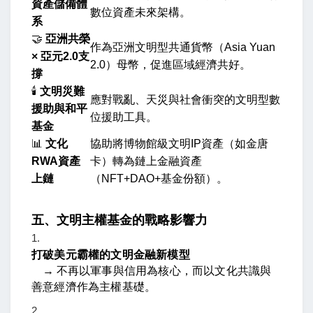
資產儲備體
數位資產未來架構。
系
🤝
亞洲共榮
作為亞洲文明型共通貨幣（Asia Yuan
× 亞元2.0支
2.0）母幣，促進區域經濟共好。
撐
🕯️
文明災難
應對戰亂、天災與社會衝突的文明型數
援助與和平
位援助工具。
基金
📊
文化
協助將博物館級文明IP資產（如金唐
RWA資產
卡）轉為鏈上金融資產
上鏈
（NFT+DAO+基金份額）。
五、文明主權基金的戰略影響力
打破美元霸權的文明金融新模型
→ 不再以軍事與信用為核心，而以文化共識與
善意經濟作為主權基礎。