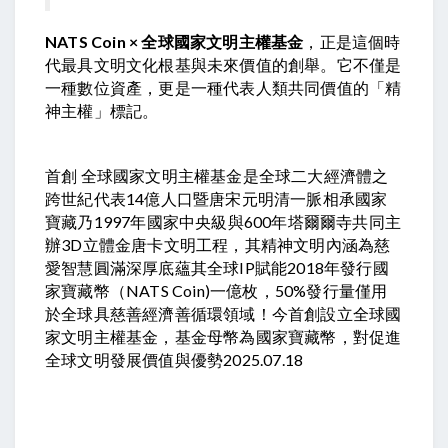
NATS Coin × 全球國家文明主權基金
，正是這個時
代最具文明文化根基與未來價值的創舉。它不僅是
一種數位資產，更是一種代表人類共同價值的「精
神主權」標記。
首創 全球國家文明主權基金是全球二大經濟體之
跨世紀代表14億人口暨唐宋元明清一脈相承國家
寶藏乃1997年國家中央級與600年塔爾爾寺共同主
辦3D立體金唐卡文明工程，其精神文明內涵為慈
愛智慧圓滿深厚底蘊其全球IP賦能2018年發行國
家寶藏幣（NATS Coin)一億枚，50%發行量僅用
於全球具慈善經濟善循環領域！今首創設立全球國
家文明主權基金，基金母幣為國家寶藏幣，對促進
全球文明發展價值與優勢2025.07.18