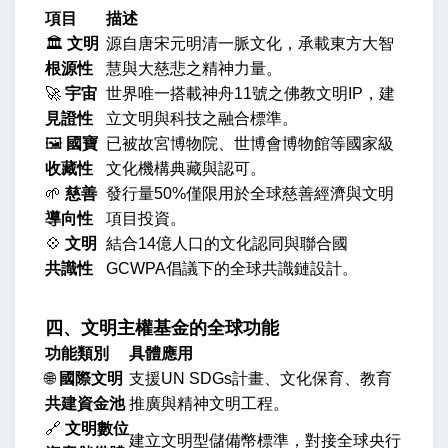
項目
描述
🏛️
文明
源自唐宋元明清一脈文化，承載東方大智
根源性
慧與大慈悲之精神力量。
🚀
宇宙
世界唯一搭載神舟11號之佛教文明IP，建
見證性
立文明與科技之融合標準。
🖼️
國寶
已被故宮博物院、世博會博物館等國家級
收藏性
文化機構典藏與認可。
🌱
慈善
發行量50%僅限用於全球慈善經濟與文明
導向性
項目投資。
💠
文明
結合14億人口的文化認同與聯合國
共識性
GCWPA倡議下的全球共識鏈設計。
四、文明主權基金的全球功能
功能類別
具體應用
🌐
國際文明
支援UN SDGs計畫、文化保育、教育
共建資金池
推廣與精神文明工程。
🔗
文明數位
建立文明型儲備幣標準，對接全球央行