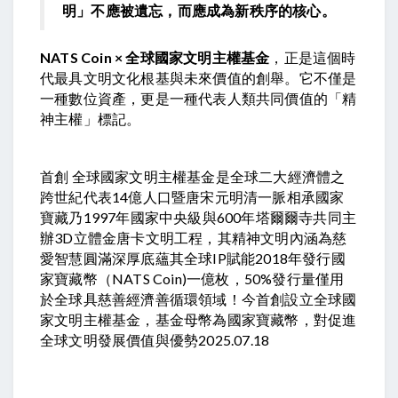
明」不應被遺忘，而應成為新秩序的核心。
NATS Coin × 全球國家文明主權基金
，正是這個時
代最具文明文化根基與未來價值的創舉。它不僅是
一種數位資產，更是一種代表人類共同價值的「精
神主權」標記。
首創 全球國家文明主權基金是全球二大經濟體之
跨世紀代表14億人口暨唐宋元明清一脈相承國家
寶藏乃1997年國家中央級與600年塔爾爾寺共同主
辦3D立體金唐卡文明工程，其精神文明內涵為慈
愛智慧圓滿深厚底蘊其全球IP賦能2018年發行國
家寶藏幣（NATS Coin)一億枚，50%發行量僅用
於全球具慈善經濟善循環領域！今首創設立全球國
家文明主權基金，基金母幣為國家寶藏幣，對促進
全球文明發展價值與優勢2025.07.18