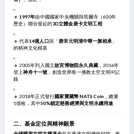
🔹
1997年
由中國國家中央機關與塔爾寺（600年
歷史）聯合發起的
3D立體金唐卡文明工程
🔹 代表
14億人口
與「
唐宋元明清中華一脈相承
」
的精神文化根基
🔹 2005年列入國立
故宮博物院永久典藏
，2016年
登上
神舟十一號
，創造世界唯一佛教太空文明IP記
錄
🔹 2018年正式發行
國家寶藏幣 NATS Coin
，總量
1億枚，其中
50%鎖定慈善經濟與文明永續用途
二、基金定位與精神願景
全球國家文明主權基金
旨在透過文明價值賦能，推