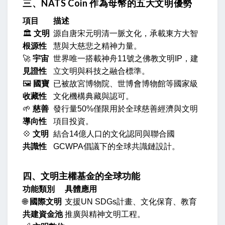
三、NATS Coin 作為母幣的五大文明優勢
項目
描述
🏛️
文明
源自唐宋元明清一脈文化，承載東方大智
根源性
慧與大慈悲之精神力量。
🚀
宇宙
世界唯一搭載神舟11號之佛教文明IP，建
見證性
立文明與科技之融合標準。
🖼️
國寶
已被故宮博物院、世博會博物館等國家級
收藏性
文化機構典藏與認可。
🌱
慈善
發行量50%僅限用於全球慈善經濟與文明
導向性
項目投資。
💠
文明
結合14億人口的文化認同與聯合國
共識性
GCWPA倡議下的全球共識鏈設計。
四、文明主權基金的全球功能
功能類別
具體應用
🌐
國際文明
支援UN SDGs計畫、文化保育、教育
共建資金池
推廣與精神文明工程。