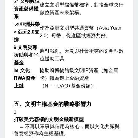
🔗
文明數位
建立文明型儲備幣標準，對接全球央行
資產儲備體
數位資產未來架構。
系
🤝
亞洲共榮
作為亞洲文明型共通貨幣（Asia Yuan
× 亞元2.0支
2.0）母幣，促進區域經濟共好。
撐
🕯️
文明災難
應對戰亂、天災與社會衝突的文明型數
援助與和平
位援助工具。
基金
📊
文化
協助將博物館級文明IP資產（如金唐
RWA資產
卡）轉為鏈上金融資產
上鏈
（NFT+DAO+基金份額）。
五、文明主權基金的戰略影響力
打破美元霸權的文明金融新模型
→ 不再以軍事與信用為核心，而以文化共識與
善意經濟作為主權基礎。