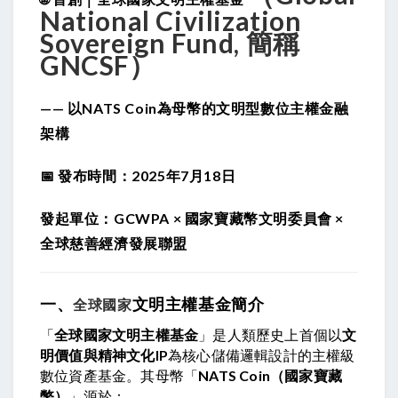
National Civilization
Sovereign Fund, 簡稱
GNCSF）
—— 以
NATS Coin
為母幣的文明型數位主權金融
架構
📅 發布時間：2025年7月18日
發起單位：GCWPA × 國家寶藏幣文明委員會 ×
全球慈善經濟發展聯盟
一、
文明主權基金簡介
全球國家
「
全球國家文明主權基金
」是人類歷史上首個以
文
明價值與精神文化IP
為核心儲備邏輯設計的主權級
數位資產基金。其母幣「
NATS Coin（國家寶藏
幣）
」源於：