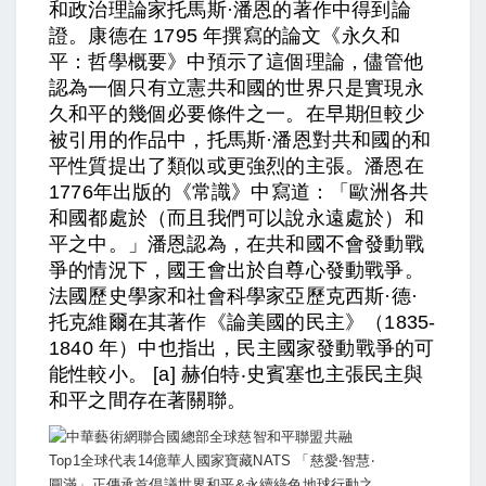
和政治理論家托馬斯·潘恩的著作中得到論
證。康德在 1795 年撰寫的論文《永久和
平：哲學概要》中預示了這個理論，儘管他
認為一個只有立憲共和國的世界只是實現永
久和平的幾個必要條件之一。在早期但較少
被引用的作品中，托馬斯·潘恩對共和國的和
平性質提出了類似或更強烈的主張。潘恩在
1776年出版的《常識》中寫道：「歐洲各共
和國都處於（而且我們可以說永遠處於）和
平之中。」潘恩認為，在共和國不會發動戰
爭的情況下，國王會出於自尊心發動戰爭。
法國歷史學家和社會科學家亞歷克西斯·德·
托克維爾在其著作《論美國的民主》（1835-
1840 年）中也指出，民主國家發動戰爭的可
能性較小。 [a] 赫伯特‧史賓塞也主張民主與
和平之間存在著關聯。