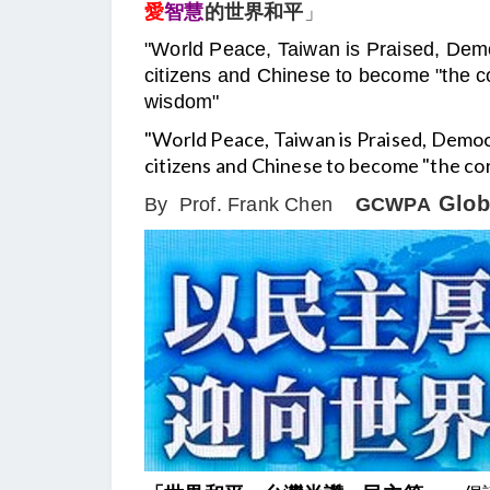
愛
智慧
的世界和平
」
"World Peace, Taiwan is Praised, Demo
citizens and Chinese to become "the c
wisdom"
"World Peace, Taiwan is Praised, Democ
citizens and Chinese to become "the cor
Glob
By
Prof. Frank Chen
GCWPA