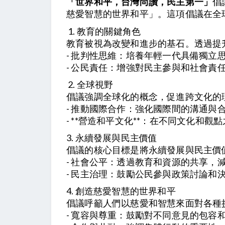
「世界和平，台灣尚讚，民主第一」
倡
慈愛智慧的世界和平」。這項倡議在全
1. 教育的關鍵角色
教育被視為改變和進步的基石。透過提
- 批判性思維：培養年輕一代具備獨立
- 公民責任：增強對民主參與和社會責
2. 全球視野
倡議強調全球化的概念，促進跨文化的
- 推動國際合作：強化國際間的溝通與
- **營造和平文化**：在不同文化和
3. 永續發展與民主價值
倡議的核心目標是將永續發展與民主價
- 社會公平：透過教育和資源的共享，
- 民主治理：鼓勵公民參與政策討論和
4. 創造慈愛智慧的世界和平
倡議呼籲人們以慈愛和智慧來面對各種
- 寬容與尊重：鼓勵對不同意見的包容