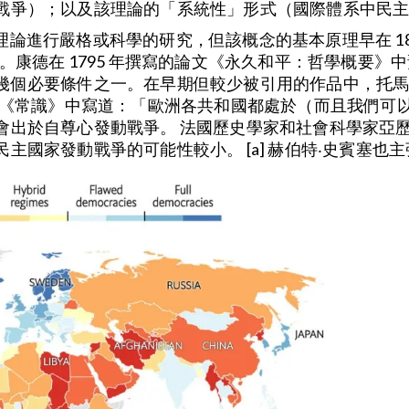
戰爭）；以及該理論的「系統性」形式（國際體系中民
主和平理論進行嚴格或科學的研究，但該概念的基本原理早在 
。康德在 1795 年撰寫的論文《永久和平：哲學概要
幾個必要條件之一。在早期但較少被引用的作品中，托馬
版的《常識》中寫道：「歐洲各共和國都處於（而且我們可
出於自尊心發動戰爭。 法國歷史學家和社會科學家亞歷
出，民主國家發動戰爭的可能性較小。 [a] 赫伯特‧史賓