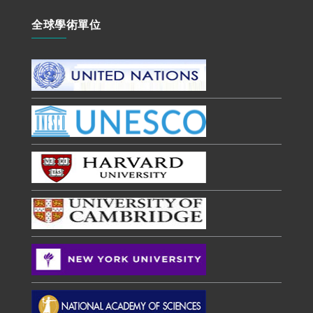
全球學術單位