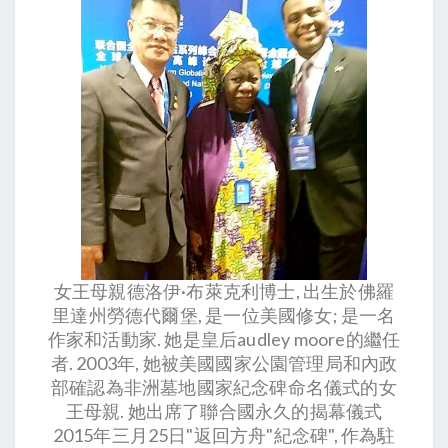
女王母親德洛伊·布萊克利博士, 出生於佛羅
里達州勞德代爾堡, 是一位美國修女; 是一名
作家和活動家. 她是皇后audley moore的繼任
者. 2003年, 她被美國國家公園管理局和內政
部確認為非洲墓地國家紀念碑命名儀式的女
王母親. 她出席了聯合國永久的揭幕儀式
2015年三月25日"返回方舟"紀念碑", 作為駐