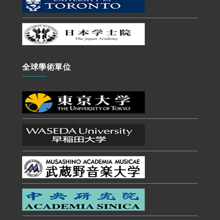
全球學術單位