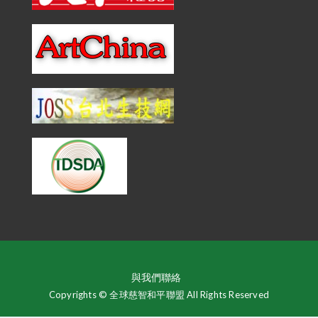
與我們聯絡
Copyrights © 全球慈智和平聯盟 All Rights Reserved