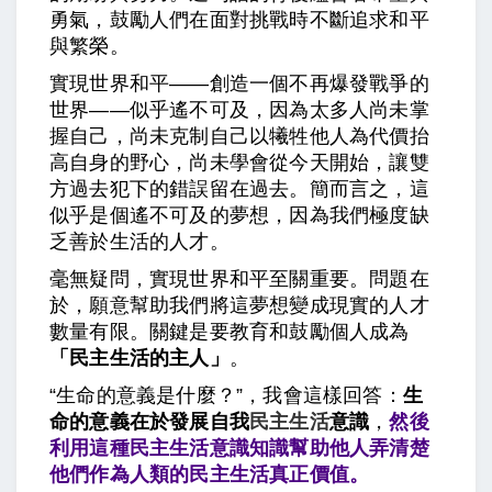
勇氣，鼓勵人們在面對挑戰時不斷追求和平
與繁榮。
實現世界和平——創造一個不再爆發戰爭的
世界——似乎遙不可及，因為太多人尚未掌
握自己，尚未克制自己以犧牲他人為代價抬
高自身的野心，尚未學會從今天開始，讓雙
方過去犯下的錯誤留在過去。簡而言之，這
似乎是個遙不可及的夢想，因為我們極度缺
乏善於生活的人才。
毫無疑問，實現世界和平至關重要。問題在
於，願意幫助我們將這夢想變成現實的人才
數量有限。關鍵是要教育和鼓勵個人成為
「民主生活的主人」
。
“生命的意義是什麼？”，我會這樣回答：
生
命的意義在於發展自我
民主生活
意識
，
然後
利用這種
民主生活
意識知識幫助他人弄清楚
他們作為人類的
民主生活
真正價值。