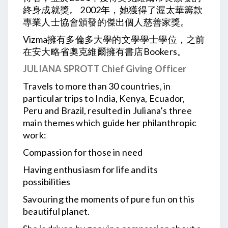
終身成就獎。 2002年，她獲得了渥太華籌款
專業人士協會頒發的傑出個人慈善家獎。
Vizma擁有多倫多大學的文學學士學位，之前
在安大略省奧克維爾擁有書店Bookers。
JULIANA SPROTT Chief Giving Officer
Travels to more than 30 countries, in
particular trips to India, Kenya, Ecuador,
Peru and Brazil, resulted in Juliana’s three
main themes which guide her philanthropic
work:
Compassion for those in need
Having enthusiasm for life and its
possibilities
Savouring the moments of pure fun on this
beautiful planet.