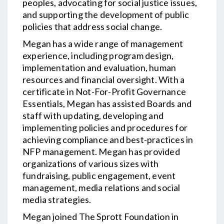
peoples, advocating for social justice issues,
and supporting the development of public
policies that address social change.
Megan has a wide range of management
experience, including program design,
implementation and evaluation, human
resources and financial oversight. With a
certificate in Not-For-Profit Governance
Essentials, Megan has assisted Boards and
staff with updating, developing and
implementing policies and procedures for
achieving compliance and best-practices in
NFP management. Megan has provided
organizations of various sizes with
fundraising, public engagement, event
management, media relations and social
media strategies.
Megan joined The Sprott Foundation in