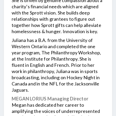
She is driven by genuine compassion about a
charity’s financial needs which are aligned
with the Sprott vision. She builds deep
relationships with grantees to figure out
together how Sprott gifts can help alleviate
homelessness & hunger. Innovation is key.
Juliana has a B.A. from the University of
Western Ontario and completed the one
year program, The Philanthropy Workshop,
at the Institute for Philanthropy. She is
fluent in English and French. Prior to her
work in philanthropy, Juliana was in sports
broadcasting, including on Hockey Night in
Canada and in the NFL for the Jacksonville
Jaguars.
MEGAN LORIUS Managing Director
Megan has dedicated her career to
amplifying the voices of underrepresented