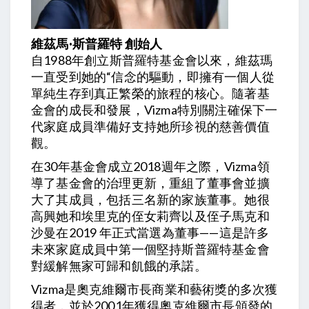
維茲馬·斯普羅特 創始人
自1988年創立斯普羅特基金會以來，維茲瑪
一直受到她的“信念的驅動，即擁有一個人從
單純生存到真正繁榮的旅程的核心。隨著基
金會的成長和發展，Vizma特別關注確保下一
代家庭成員準備好支持她所珍視的慈善價值
觀。
在30年基金會成立2018週年之際，Vizma領
導了基金會的治理更新，重組了董事會並擴
大了其成員，包括三名新的家族董事。她很
高興她和埃里克的侄女莉齊以及侄子馬克和
沙曼在2019 年正式當選為董事——這是許多
未來家庭成員中第一個堅持斯普羅特基金會
對緩解無家可歸和飢餓的承諾。
Vizma是奧克維爾市長商業和藝術獎的多次獲
得者，並於2001年獲得奧克維爾市長頒發的