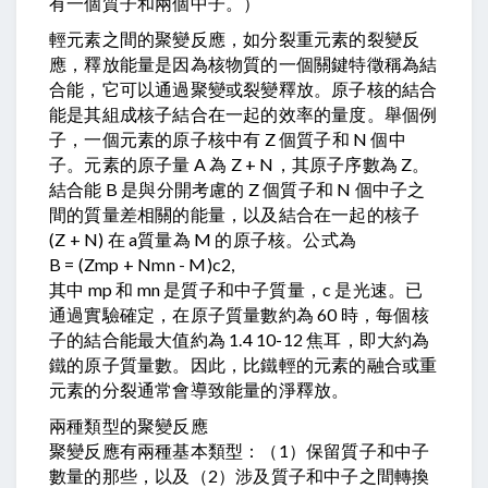
有一個質子和兩個中子。）
輕元素之間的聚變反應，如分裂重元素的裂變反
應，釋放能量是因為核物質的一個關鍵特徵稱為結
合能，它可以通過聚變或裂變釋放。原子核的結合
能是其組成核子結合在一起的效率的量度。舉個例
子，一個元素的原子核中有 Z 個質子和 N 個中
子。元素的原子量 A 為 Z + N，其原子序數為 Z。
結合能 B 是與分開考慮的 Z 個質子和 N 個中子之
間的質量差相關的能量，以及結合在一起的核子
(Z + N) 在 a質量為 M 的原子核。公式為
B = (Zmp + Nmn - M)c2,
其中 mp 和 mn 是質子和中子質量，c 是光速。已
通過實驗確定，在原子質量數約為 60 時，每個核
子的結合能最大值約為 1.4 10-12 焦耳，即大約為
鐵的原子質量數。因此，比鐵輕的元素的融合或重
元素的分裂通常會導致能量的淨釋放。
兩種類型的聚變反應
聚變反應有兩種基本類型：（1）保留質子和中子
數量的那些，以及（2）涉及質子和中子之間轉換