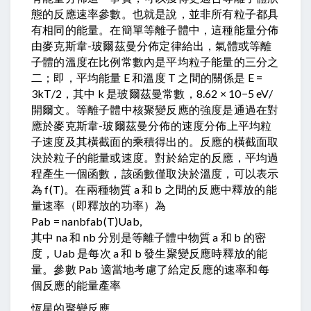
態的反應速率參數。也就是說，並非所有粒子都具
有相同的能量。在簡單等離子體中，這種能量分佈
由麥克斯韋-玻爾茲曼分佈定律給出，氣體或等離
子體的溫度在比例常數內是平均粒子能量的三分之
二；即，平均能量 E 和溫度 T 之間的關係是 E =
3kT/2，其中 k 是玻爾茲曼常數，8.62 × 10−5 eV/
開爾文。等離子體中核聚變反應的強度是通過在對
應於麥克斯韋-玻爾茲曼分佈的速度分佈上平均粒
子速度及其橫截面的乘積得出的。反應的橫截面取
決於粒子的能量或速度。對於給定的反應，平均過
程​​產生一個函數，該函數僅取決於溫度，可以表示
為 f(T)。在兩種物質 a 和 b 之間的反應中釋放的能
量速率（即釋放的功率）為
Pab = nanbfab(T)Uab,
其中 na 和 nb 分別是等離子體中物質 a 和 b 的密
度，Uab 是每次 a 和 b 發生聚變反應時釋放的能
量。參數 Pab 適當地考慮了給定反應的速率和每
個反應的能量產率
恆星的聚變反應