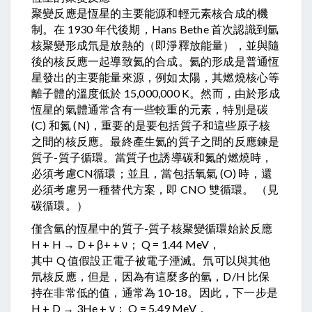
聚變反應是恆星的主要能源和輕元素核合成的機
制。在 1930 年代後期，Hans Bethe 首次認識到氫
核聚變形成氘是放熱的（即淨釋放能量），並與隨
後的核反應一起導致氦的合成。氦的形成是普通恆
星發出的主要能量來源，例如太陽，其燃燒核心等
離子體的溫度低於 15,000,000 K。然而，由於形成
恆星的氣體通常含有一些較重的元素，特別是碳
(C) 和氮 (N)，重要的是要包括質子和這些原子核
之間的核反應。最終產生氦的質子之間的反應鍊是
質子-質子循環。當質子也誘導碳和氮的燃燒時，
必須考慮CN循環；並且，當包括氧氣 (O) 時，還
必須考慮另一種替代方案，即 CNO 雙循環。 （見
碳循環。）
僅含氫的恆星中的質子-質子核聚變循環始於反應
H + H → D + β+ + ν； Q = 1.44 MeV，
其中 Q 值假設正電子被電子湮滅。氘可以與其他
氘核反應，但是，因為有這麼多的氫，D/H 比保
持在非常低的值，通常為 10-18。因此，下一步是
H + D → 3He + γ； Q = 5.49 MeV，