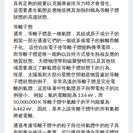
具有足夠的能量以克服庫侖排斥力時才會發生。
這需要產生氣態反應物並將其加熱到稱為等離子體
狀態的高溫狀態。
等離子態
通常，等離子體是一種氣體，其組成原子或分子的
相當一部分通過它們的一個或多個電子的解離而離
子化。 這些自由電子使等離子體能夠傳導電荷，
而等離子體是唯一能夠以自持方式發生熱核反應的
物質狀態。 天體物理學和磁聚變研究以及其他領
域需要廣泛了解氣體在等離子體狀態下的行為。
恆星、太陽風和大部分星際空間都是物質處於等離
子體狀態的例子。 非常高溫的等離子體是完全電
離的氣體，這意味著中性氣體原子與帶電粒子的比
例很小。 例如，氫的電離能為 13.6 eV，而
50,000,000 K 等離子體中氫離子的平均能量為
6,462 eV。 因此，基本上該等離子體中的所有氫都
將被電離。
通過考慮等離子體中的粒子與任何氣體中的粒子具
有能量分佈這一事實，可以獲得更適合等離子體狀