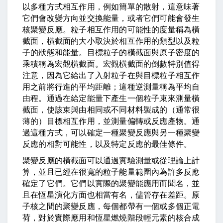
以多種方式相互作用，例如簡單的散射，這意味著
它們會改變方向並交換能量，或者它們可能會發生
核聚變反應。粒子相互作用的可能性的度量稱為橫
截面，橫截面的大小取決於相互作用的類型以及粒
子的狀態和能量。目標粒子的橫截面與原子密度的
乘積稱為宏觀橫截面。宏觀橫截面的倒數特別值得
注意，因為它給出了入射粒子在與目標粒子相互作
用之前將行進的平均距離；這種逆測量稱為平均自
由程。通過在給定能量下產生一個粒子束來測量橫
截面，使該束與由相同或不同材料製成的（通常很
薄的）目標相互作用，並測量偏轉或反應產物。通
過這種方式，可以確定一種聚變反應與另一種聚變
反應的相對可能性，以及特定反應的最佳條件。
聚變反應的橫截面可以通過實驗測量或從理論上計
算，並且已經在很寬的粒子能量範圍內為許多反應
確定了它們。它們以實際的聚變能應用而聞名，並
且在恆星演化方面也相當有名，儘管存在差距。原
子核之間的聚變反應，每個都帶有一個或多個正電
荷，對於實際應用和恆星燃燒階段輕元素的核合成