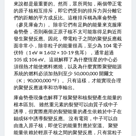
來說都是最重要的。然而，眾所周知，兩個帶正電
的原子核相互排斥，即它們受到的排斥力與分離它
們的距離的平方成反比。這種排斥稱為庫侖勢壘
（參見庫侖力）。除非它們有足夠的能量來克服庫
侖勢壘，否則兩個正原子核不太可能靠得足夠近而
發生聚變反應。因此，帶電粒子之間的聚變反應截
面非常小，除非粒子的能量很高，至少為 104 電子
伏特（1 eV ≅ 1.602 × 10-19 焦耳），通常超過
105 或 106 eV。這就解釋了為什麼恆星的中心必
須很熱才能使燃料燃燒，以及為什麼實際聚變能源
系統的燃料必須加熱到至少 50,000,000 開爾文
（K；90,000,000 °F）。只有這樣，才能實現合理
的聚變反應速率和功率輸出。
庫侖勢壘現像也解釋了核聚變和核裂變產生能量的
根本區別。 雖然重元素的裂變可以由質子或中子
誘導，但實際應用的裂變能量的產生依賴於中子在
鈾或钚中誘導裂變反應。 沒有電荷，中子可以自
由進入原子核，即使它的能量對應於室溫。 聚變
能量依賴於輕原子核之間的聚變反應，只有當粒子