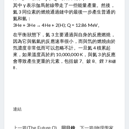
其中 γ 表示伽馬射線帶走了一些能量產量。然後，
氦 3 同位素的燃燒通過鏈中的最後一步產生普通的
氦和氫：
3He + 3He → 4He + 2(H); Q = 12.86 MeV。
在平衡狀態下，氦 3 主要通過與自身的反應燃燒，
因為它與氫氣的反應速率很小，而與氘的燃燒由於
氘濃度非常低而可以忽略不計。一旦氦 4 積累起
來，如果溫度高於約 10,000,000 K，與氦 3 的反應
會導致產生更重的元素，包括鈹 7、鈹 8、鋰
7 和硼
8 .
連結
上一篇(The Future O)
回目錄
下一篇(物理學家