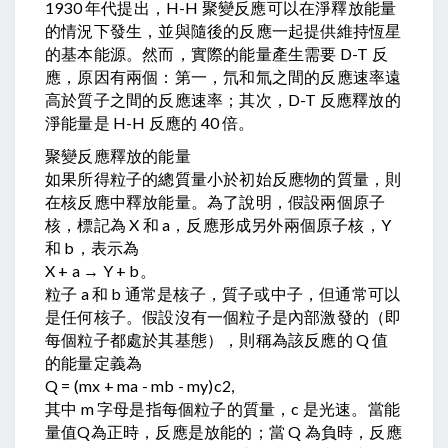
1930 年代提出，H-H 聚變反應可以在淨釋放能量
的情況下發生，並與隨後的反應一起提供維持恆星
的基本能源。然而，實際的能量產生需要 D-T 反
應，原因有兩個：第一，氘和氚之間的反應速率遠
高於質子之間的反應速率；其次，D-T 反應釋放的
淨能量是 H-H 反應的 40 倍。
聚變反應釋放的能量
如果所得粒子的總質量小於初始反應物的質量，則
在核反應中釋放能量。為了說明，假設兩個原子
核，標記為 X 和 a，反應形成另外兩個原子核，Y
和 b，表示為
X + a → Y + b。
粒子 a 和 b 通常是核子，質子或中子，但通常可以
是任何核子。假設沒有一個粒子是內部激發的（即
每個粒子都處於其基態），則稱為該反應的 Q 值
的能量定義為
Q = (mx + ma - mb - my)c2,
其中 m 字母是指每個粒子的質量，c 是光速。當能
量值Q為正時，反應是放能的；當 Q 為負時，反應