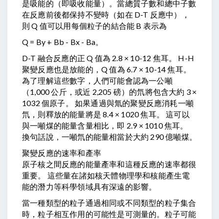
是吸能的（即吸收能量）。當總質子數和總中子數
在反應前後都保持不變時（如在 D-T 反應中），
則 Q 值可以用每個粒子的結合能 B 表示為
Q = By + Bb - Bx - Ba。
D-T 融合反應的正 Q 值為 2.8 × 10-12 焦耳。 H-H
聚變反應也是放能的，Q 值為 6.7 × 10-14 焦耳。
為了理解這些數字，人們可能會認為一公噸
（1,000 公斤，或近 2,205 磅）的氘將包含大約 3 ×
1032 個原子。 如果通過與氚的聚變反應消耗一噸
氘，則釋放的能量將是 8.4 × 1020 焦耳。 這可以
與一噸煤的能量含量相比，即 2.9 × 1010 焦耳。
換句話說，一噸氘的能量相當於大約 290 億噸煤。
聚變反應的速率和產率
原子核之間反應的能量產率和這種反應的速率都很
重要。 這些量在諸如核天體物理學和核能產生電
能的潛力等科學領域具有深遠的影響。
當一種類型的粒子通過相同或不同類型的粒子集合
時，粒子相互作用的可能性是可測量的。粒子可能