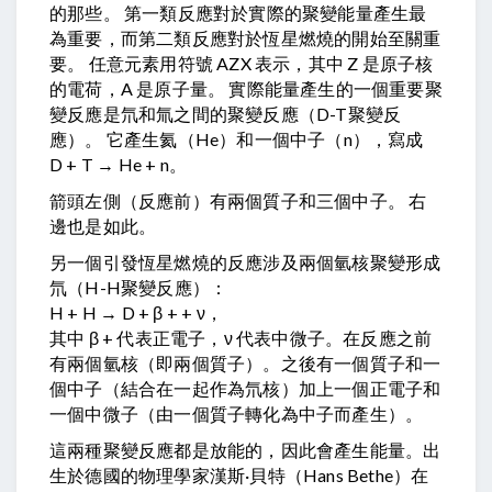
的那些。 第一類反應對於實際的聚變能量產生最
為重要，而第二類反應對於恆星燃燒的開始至關重
要。 任意元素用符號 AZX 表示，其中 Z 是原子核
的電荷，A 是原子量。 實際能量產生的一個重要聚
變反應是氘和氚之間的聚變反應（D-T聚變反
應）。 它產生氦（He）和一個中子（n），寫成
D + T → He + n。
箭頭左側（反應前）有兩個質子和三個中子。 右
邊也是如此。
另一個引發恆星燃燒的反應涉及兩個氫核聚變形成
氘（H-H聚變反應）：
H + H → D + β + + ν，
其中 β + 代表正電子，ν 代表中微子。在反應之前
有兩個氫核（即兩個質子）。之後有一個質子和一
個中子（結合在一起作為氘核）加上一個正電子和
一個中微子（由一個質子轉化為中子而產生）。
這兩種聚變反應都是放能的，因此會產生能量。出
生於德國的物理學家漢斯·貝特（Hans Bethe）在