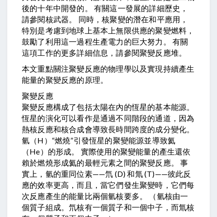
後的十年中開發的。 有關這一發展的詳細歷史，
請參閱核武器。 同時，核聚變的潛在和平應用，
特別是考慮到地球上基本上無限供應的聚變燃料，
鼓勵了利用這一過程生產電力的巨大努力。 有關
這項工作的更多詳細信息，請參閱聚變反應堆。
本文重點關注聚變反應的物理學以及實現持續產生
能量的聚變反應的原理。
聚變反應
聚變反應構成了包括太陽在內的恆星的基本能源。
恆星的演化可以看作是通過不同階段的通道，因為
熱核反應和核合成會導致長時間跨度的成分變化。
氫（H）“燃燒”引發恆星的聚變能源並導致氦
（He）的形成。 實際使用的聚變能量的產生還依
賴於燃燒形成氦的最輕元素之間的聚變反應。 事
實上，氫的重同位素——氘 (D) 和氚 (T)——彼此反
應的效率更高，而且，當它們發生聚變時，它們每
次反應產生的能量比兩個氫核要多。 （氫核由一
個質子組成。氘核有一個質子和一個中子，而氚核